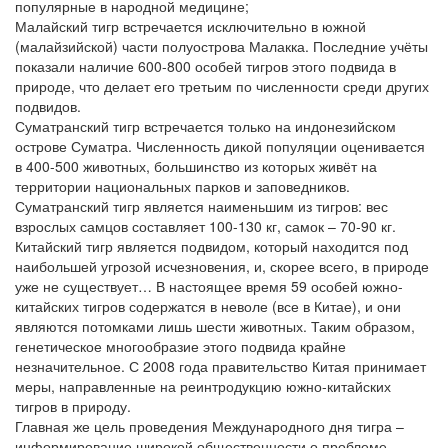
популярные в народной медицине;
Малайский тигр встречается исключительно в южной
(малайзийской) части полуострова Малакка. Последние учёты
показали наличие 600-800 особей тигров этого подвида в
природе, что делает его третьим по численности среди других
подвидов.
Суматранский тигр встречается только на индонезийском
острове Суматра. Численность дикой популяции оценивается
в 400-500 животных, большинство из которых живёт на
территории национальных парков и заповедников.
Суматранский тигр является наименьшим из тигров: вес
взрослых самцов составляет 100-130 кг, самок – 70-90 кг.
Китайский тигр является подвидом, который находится под
наибольшей угрозой исчезновения, и, скорее всего, в природе
уже не существует… В настоящее время 59 особей южно-
китайских тигров содержатся в неволе (все в Китае), и они
являются потомками лишь шести животных. Таким образом,
генетическое многообразие этого подвида крайне
незначительное. С 2008 года правительство Китая принимает
меры, направленные на реинтродукцию южно-китайских
тигров в природу.
Главная же цель проведения Международного дня тигра –
информирование широкой общественности о проблеме