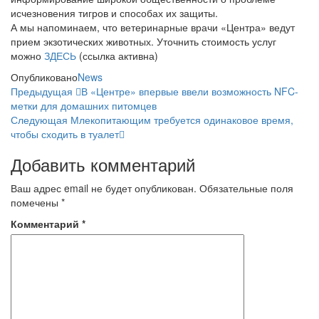
исчезновения тигров и способах их защиты.
А мы напоминаем, что ветеринарные врачи «Центра» ведут
прием экзотических животных. Уточнить стоимость услуг
можно
ЗДЕСЬ
(ссылка активна)
Опубликовано
News
Навигация
Предыдущая
Предыдущая
В «Центре» впервые ввели возможность NFC-
запись
метки для домашних питомцев
по
Следующая
Следующая
Млекопитающим требуется одинаковое время,
запись
записям
чтобы сходить в туалет
Добавить комментарий
Ваш адрес email не будет опубликован.
Обязательные поля
помечены
*
Комментарий
*