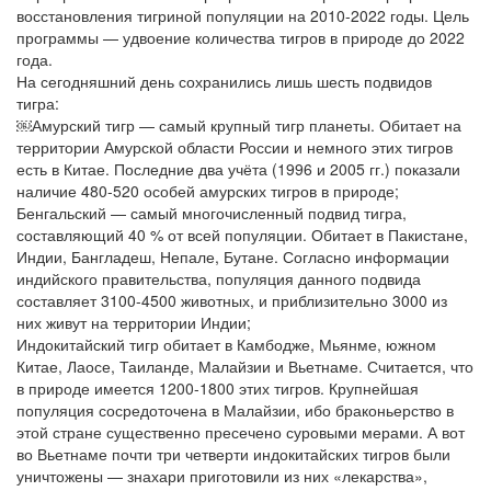
восстановления тигриной популяции на 2010-2022 годы. Цель
программы — удвоение количества тигров в природе до 2022
года.
На сегодняшний день сохранились лишь шесть подвидов
тигра:
￼Амурский тигр — самый крупный тигр планеты. Обитает на
территории Амурской области России и немного этих тигров
есть в Китае. Последние два учёта (1996 и 2005 гг.) показали
наличие 480-520 особей амурских тигров в природе;
Бенгальский — самый многочисленный подвид тигра,
составляющий 40 % от всей популяции. Обитает в Пакистане,
Индии, Бангладеш, Непале, Бутане. Согласно информации
индийского правительства, популяция данного подвида
составляет 3100-4500 животных, и приблизительно 3000 из
них живут на территории Индии;
Индокитайский тигр обитает в Камбодже, Мьянме, южном
Китае, Лаосе, Таиланде, Малайзии и Вьетнаме. Считается, что
в природе имеется 1200-1800 этих тигров. Крупнейшая
популяция сосредоточена в Малайзии, ибо браконьерство в
этой стране существенно пресечено суровыми мерами. А вот
во Вьетнаме почти три четверти индокитайских тигров были
уничтожены — знахари приготовили из них «лекарства»,