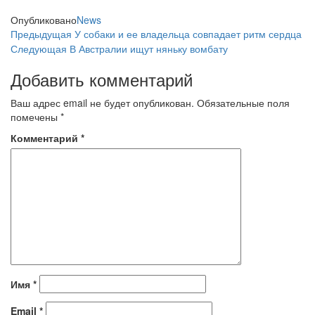
Опубликовано
News
Навигация
Предыдущая
Предыдущая
У собаки и ее владельца совпадает ритм сердца
запись
Следующая
Следующая
В Австралии ищут няньку вомбату
по
запись
Добавить комментарий
записям
Ваш адрес email не будет опубликован.
Обязательные поля
помечены
*
Комментарий
*
Имя
*
Email
*