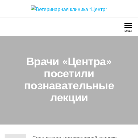
Перейти
к
Ветеринарная клиника
Круглосуточно
содержимому
"Центр"
Меню
Врачи «Центра»
посетили
познавательные
лекции
Специалисты ветеринарной клиники