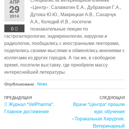
АПР
29
«Центр»: Саламатин Е.А., Дубравная Г.А.,
Дутова Ю.Ю., Макрицкая А.В., Сахарчук
2014
А.А., Колодий И.В., посетили
0
познавательные лекции по
гастроэнтерологии, эндокринологии, хирургии и
радиологии, пообщались с иностранными лекторами,
поделились своими мыслями и обменялись мнениями с
коллегами из других городов. А так же, в свободное
время, посетили выставку, где приобрели массу
интереснейшей литературы.
Опубликовано
News
Навигация
Предыдущая
ПРЕДЫДУЩАЯ
СЛЕДУЮЩАЯ
С
Журнал "VetPharma".
Врачи "Центра" прошли
запись
з
по
Главное достижение
курс обучения
записям
«Торакальная Хирургия.
Ветеринарный