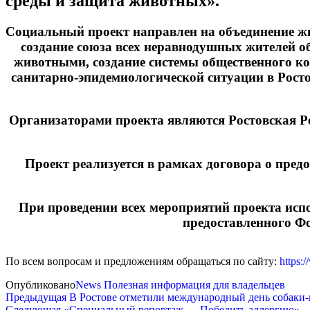
среды и защита животных».
Социальный проект направлен на объединение жи
создание союза всех неравнодушных жителей о
животными, создание системы общественного ко
санитарно-эпидемиологической ситуации в Рост
Организаторами проекта являются Ростовская Р
Проект реализуется в рамках договора о пред
При проведении всех мероприятий проекта испо
предоставленного Фо
По всем вопросам и предложениям обращаться по сайту:
https:
Опубликовано
News
Полезная информация для владельцев
Навигация
Предыдущая
Предыдущая
В Ростове отметили международный день собаки-
запись
Следующая
Следующая
«Специальный репортаж — Победить аллергию»