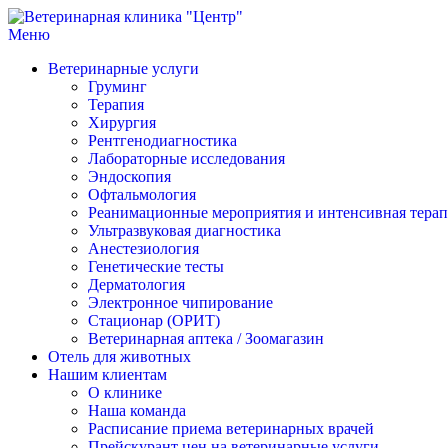
Перейти
к
Меню
Ветеринарная клиника "Центр"
Круглосуточно
содержимому
Ветеринарные услуги
Груминг
Терапия
Хирургия
Рентгенодиагностика
Лабораторные исследования
Эндоскопия
Офтальмология
Реанимационные мероприятия и интенсивная тера
Ультразвуковая диагностика
Анестезиология
Генетические тесты
Дерматология
Электронное чипирование
Стационар (ОРИТ)
Ветеринарная аптека / Зоомагазин
Отель для животных
Нашим клиентам
О клинике
Наша команда
Расписание приема ветеринарных врачей
Прейскурант цен на ветеринарные услуги