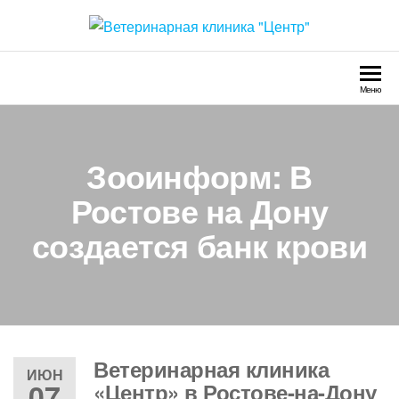
Перейти
к
Ветеринарная клиника
Круглосуточно
содержимому
"Центр"
Меню
Зооинформ: В
Ростове на Дону
создается банк крови
Ветеринарная клиника
ИЮН
07
«Центр» в Ростове-на-Дону