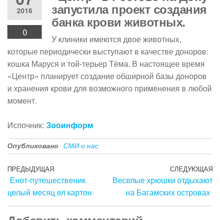
запустила проект создания
2016
банка крови животных.
0
У клиники имеются двое животных,
которые периодически выступают в качестве доноров:
кошка Маруся и той-терьер Тёма. В настоящее время
«Центр» планирует создание обширной базы доноров
и хранения крови для возможного применения в любой
момент.
Испочник:
Зооинформ
Опубликовано
СМИ о нас
Навигация
Предыдущая
ПРЕДЫДУЩАЯ
СЛЕДУЮЩАЯ
С
Енот-путешественик
Веселые хрюшки отдыхают
запись
з
по
целый месяц ел картон
на Багамских островах
записям