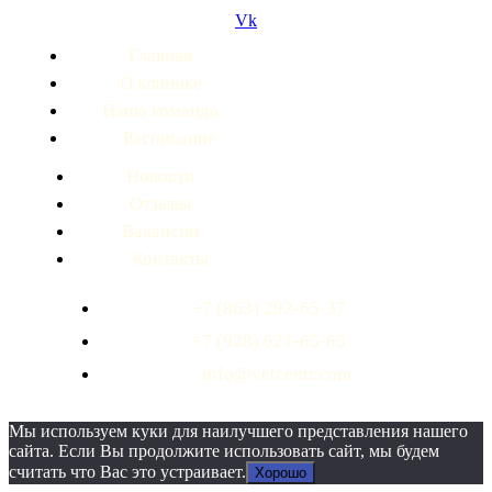
Vk
Главная
О клинике
Наша команда
Расписание
Новости
Отзывы
Вакансии
Контакты
+7 (863) 292-65-37
+7 (928) 621-65-65
info@vetcentr.com
Мы используем куки для наилучшего представления нашего
сайта. Если Вы продолжите использовать сайт, мы будем
считать что Вас это устраивает.
Хорошо