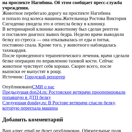
на
проспекте Нагибина. Об
этом сообщает
пресс-служба
учреждения.
Животное перебегало дорогу на
проспекте Нагибина
и
попало под колеса машины.Жительница Ростова Виктория
Сигиденко увидела это и
отнесла белку в
клинику.
В
ветеринарной клинике животному был сделан рентген
и
поставлен диагноз: вывих бедра. Неделю врачи выводили
белку из
стресса
—
она отказывалась от
еды и
питья,
постоянно спала. Кроме того, у
животного наблюдалась
тахикардия.
После проведенного терапевтического лечения, врачи сделали
белке операцию по
вправлению тазовой кости. Сейчас
животное чувствует себя хорошо. Скорее всего, после
выписки ее
выпустят в
рощу.
Источник:
Городской репортер
Опубликовано
СМИ о нас
Навигация
Предыдущая
Предыдущая
don24.ru: Ростовские ветврачи прооперировали
запись
попавшую в ДТП белку
по
Следующая
Следующая
donday.ru: В Ростове ветврачи спасли белку,
записям
запись
которую переехала машина
Добавить комментарий
Ваш адрес email не будет опубликован.
Обязательные поля