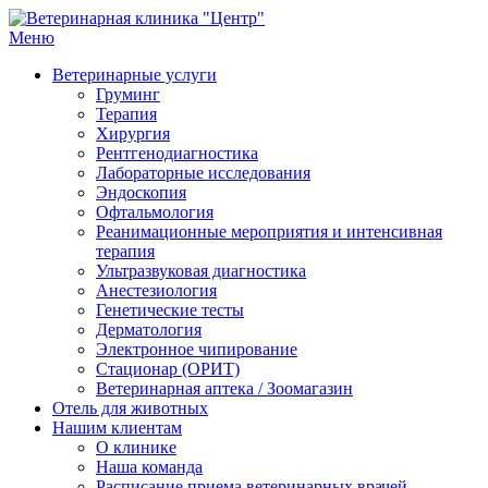
Перейти
к
Меню
Ветеринарная клиника "Центр"
Круглосуточно
содержимому
Ветеринарные услуги
Груминг
Терапия
Хирургия
Рентгенодиагностика
Лабораторные исследования
Эндоскопия
Офтальмология
Реанимационные мероприятия и интенсивная
терапия
Ультразвуковая диагностика
Анестезиология
Генетические тесты
Дерматология
Электронное чипирование
Стационар (ОРИТ)
Ветеринарная аптека / Зоомагазин
Отель для животных
Нашим клиентам
О клинике
Наша команда
Расписание приема ветеринарных врачей