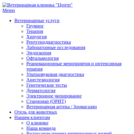
Меню
Ветеринарная клиника "Центр"
Круглосуточно
Ветеринарные услуги
Груминг
Терапия
Хирургия
Рентгенодиагностика
Лабораторные исследования
Эндоскопия
Офтальмология
Реанимационные мероприятия и интенсивная
терапия
Ультразвуковая диагностика
Анестезиология
Генетические тесты
Дерматология
Электронное чипирование
Стационар (ОРИТ)
Ветеринарная аптека / Зоомагазин
Отель для животных
Нашим клиентам
О клинике
Наша команда
Расписание приема ветеринарных врачей