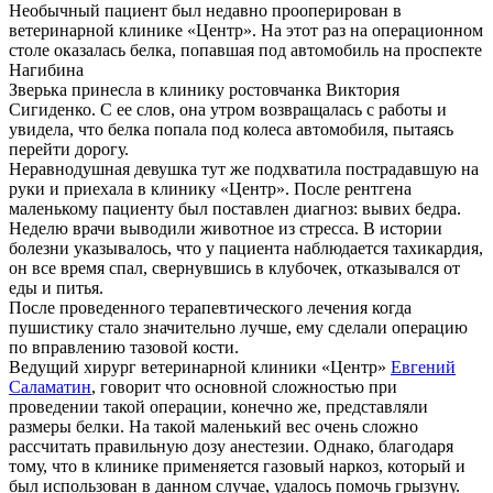
Необычный пациент был недавно прооперирован в
ветеринарной клинике «Центр». На этот раз на операционном
столе оказалась белка, попавшая под автомобиль на проспекте
Нагибина
Зверька принесла в клинику ростовчанка Виктория
Сигиденко. С ее слов, она утром возвращалась с работы и
увидела, что белка попала под колеса автомобиля, пытаясь
перейти дорогу.
Неравнодушная девушка тут же подхватила пострадавшую на
руки и приехала в клинику «Центр». После рентгена
маленькому пациенту был поставлен диагноз: вывих бедра.
Неделю врачи выводили животное из стресса. В истории
болезни указывалось, что у пациента наблюдается тахикардия,
он все время спал, свернувшись в клубочек, отказывался от
еды и питья.
После проведенного терапевтического лечения когда
пушистику стало значительно лучше, ему сделали операцию
по вправлению тазовой кости.
Ведущий хирург ветеринарной клиники «Центр»
Евгений
Саламатин
, говорит что основной сложностью при
проведении такой операции, конечно же, представляли
размеры белки. На такой маленький вес очень сложно
рассчитать правильную дозу анестезии. Однако, благодаря
тому, что в клинике применяется газовый наркоз, который и
был использован в данном случае, удалось помочь грызуну.