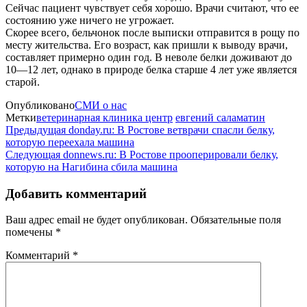
Сейчас пациент чувствует себя хорошо. Врачи считают, что ее
состоянию уже ничего не угрожает.
Скорее всего, бельчонок после выписки отправится в рощу по
месту жительства. Его возраст, как пришли к выводу врачи,
составляет примерно один год. В неволе белки доживают до
10—12 лет, однако в природе белка старше 4 лет уже является
старой.
Опубликовано
СМИ о нас
Метки
ветеринарная клиника центр
евгений саламатин
Предыдущая
donday.ru: В Ростове ветврачи спасли белку,
которую переехала машина
Следующая
donnews.ru: В Ростове прооперировали белку,
которую на Нагибина сбила машина
Добавить комментарий
Ваш адрес email не будет опубликован.
Обязательные поля
помечены
*
Комментарий
*