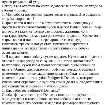
нужен регулярный уход.
Сегодня мы ответим на часто задаваемые вопросы об уходе за
зубами у собак:
1. Моя собака постоянно грызет кости и палки. Это сохраняет
ее зубы здоровыми?
Сырые кости и палки не могут обеспечить необходимую
профилактику заболеваний зубов и десен Вашей собаки, ведь
для этого важен не только сам процесс жевания, но и
текстура, форма, размер разгрызаемого предмета. Кроме того,
сырые кости и палки не перевариваются в желудочно-
кишечном тракте и могут стать причиной нарушения
пищеварения, а также травмировать кишечник собаки
острыми краями.
1. Я кормлю свою собаку сухим кормом. Нужно ли мне делать
что-то еще для ухода за ее зубами или этого достаточно?
Безусловно, сухой корм помогает очищать зубы собаки от
налета. Однако для усиления профилактического эффекта
рекомендуется также ежедневно давать собаки специальное
лакомство для чистки зубов Pedigree® Dentastix, которое
уменьшают образование зубного камня до 80%, предотвращая
риск развития заболеваний зубов и десен.
1. Как работает Pedigree® Dentastix?
Особая форма и текстура Dentastix помогают эффективно
очищать зубы и массировать десны собаки, а активные
компоненты в его составе замедляют формирование зубного