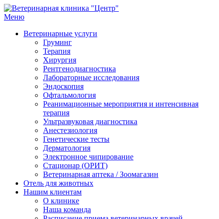
Меню
Ветеринарная клиника "Центр"
Круглосуточно
Ветеринарные услуги
Груминг
Терапия
Хирургия
Рентгенодиагностика
Лабораторные исследования
Эндоскопия
Офтальмология
Реанимационные мероприятия и интенсивная
терапия
Ультразвуковая диагностика
Анестезиология
Генетические тесты
Дерматология
Электронное чипирование
Стационар (ОРИТ)
Ветеринарная аптека / Зоомагазин
Отель для животных
Нашим клиентам
О клинике
Наша команда
Расписание приема ветеринарных врачей