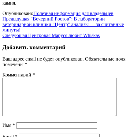
камня.
Опубликовано
Полезная информация для владельцев
Предыдущая
"Вечерний Ростов": В лаборатории
ветеринарной клиники "Центр" анализы — за считанные
минуты!
Следующая
Центровая Маруся любит Whiskas
Добавить комментарий
Ваш адрес email не будет опубликован.
Обязательные поля
помечены
*
Комментарий
*
Имя
*
Email
*