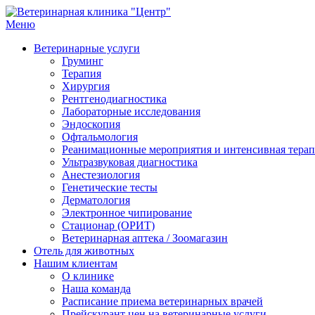
Меню
Ветеринарная клиника "Центр"
Круглосуточно
Ветеринарные услуги
Груминг
Терапия
Хирургия
Рентгенодиагностика
Лабораторные исследования
Эндоскопия
Офтальмология
Реанимационные мероприятия и интенсивная тера
Ультразвуковая диагностика
Анестезиология
Генетические тесты
Дерматология
Электронное чипирование
Стационар (ОРИТ)
Ветеринарная аптека / Зоомагазин
Отель для животных
Нашим клиентам
О клинике
Наша команда
Расписание приема ветеринарных врачей
Прейскурант цен на ветеринарные услуги